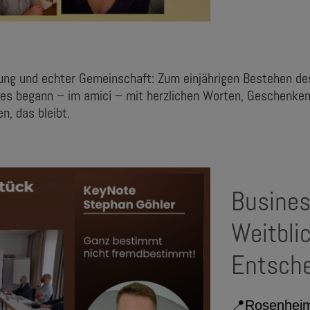
zung und echter Gemeinschaft: Zum einjährigen Bestehen d
es begann – im amicí – mit herzlichen Worten, Geschenke
n, das bleibt.
Busines
Weitblic
Entsch
📍
Rosenhei