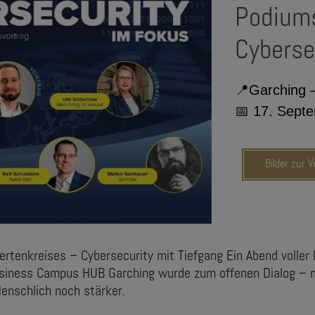
Podiums
Cyberse
📍
Garching 
📅
17. Septe
Bilder zur 
tenkreises – Cybersecurity mit Tiefgang Ein Abend voller 
iness Campus HUB Garching wurde zum offenen Dialog – mi
enschlich noch stärker.